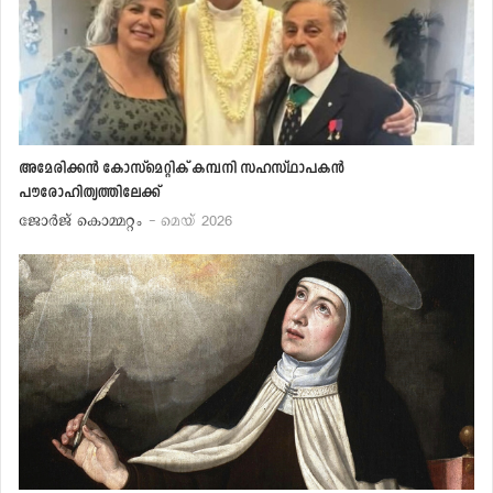
അമേരിക്കന്‍ കോസ്‌മെറ്റിക് കമ്പനി സഹസ്ഥാപകന്‍
പൗരോഹിത്യത്തിലേക്ക്
ജോര്‍ജ് കൊമ്മറ്റം
- മെയ് 2026