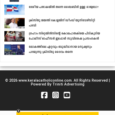
ദേശീയ പതാകയില്‍ തന്നെ ബൈബിള്‍ ഉള്ള രാജ്യമോ?
ക്രിസ്തു ജയന്തി കോളജിന് ഡീംഡ് യൂനിവേഴ്‌സിറ്റി
പദവി
ഗ്രഹാം സ്‌റ്റെയിന്‍സിന്റെ കൊലപാതകിയെ പിടികൂടിയ
പോലീസ് ഓഫീസര്‍ ഇപ്പോള്‍ സുവിശേഷ പ്രസംഗകന്‍
ലോകത്തിലെ ഏറ്റവും ബുദ്ധിമാനായ മനുഷ്യനും
പറയുന്നു-ക്രിസ്തു ദൈവം തന്നെ
© 2026 www.keralacatholiconline.com. All Rights Reserved |
Powered By Triniti Advertising