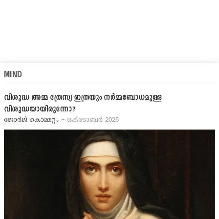
MIND
വിശുദ്ധ അമ്മ ത്രേസ്യ ഇത്രയും നര്‍മ്മബോധമുള്ള
വിശുദ്ധയായിരുന്നോ?
ജോര്‍ജ് കൊമ്മറ്റം
- ഒക്ടോബര്‍ 2025