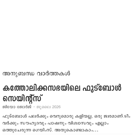
അനുബന്ധ വാർത്തകൾ
കത്തോലിക്കസഭയിലെ ഫുട്‌ബോള്‍
സെയിന്റ്‌സ്
ജിയോ ജോര്‍ജ്
- ജൂലൈ 2026
ഫുട്‌ബോള്‍ പലര്‍ക്കും വെറുമൊരു കളിയല്ല, ഒരു ജ്വരമാണ്.ടീം
വര്‍ക്കും സൗഹൃദവും പാഷനും വിശ്വാസവും എല്ലാം
ഒത്തുചേരുന്ന ഗെയിംസ്. അതുകൊണ്ടാകാം…