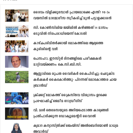
ദൈവം വിളിക്കുമ്പോള്‍ പ്രായമൊക്കെ എന്ത്? 98-ാം
വയസില്‍ മാമ്മോദീസ സ്വീകരിച്ച് മുന്‍ പട്ടാളക്കാരന്‍
സി. കോണ്‍സിലിയ ജയിലില്‍ കഴിഞ്ഞത് 14 മാസം;
ഒടുവില്‍ നിരപരാധിയെന്ന് കോടതി
കാഴ്ചപരിമിതര്‍ക്കായി ലോകത്തിലെ ആദ്യത്തെ
കുരിശിന്‍റെ വഴി
പെസഹാ, ഈസ്റ്റര്‍ ദിനങ്ങളിലെ പരീക്ഷകള്‍
മാറ്റിവയ്ക്കണം: കെ.സി.ബി.സി.
ആസ്സാമിലെ രൂപത വൈദികര്‍ കൈപിടിച്ചു; ചെറുകിട
കര്‍ഷകര്‍ കൈകോര്‍ത്തു- പിറന്നത് ലോകോത്തര ചായ
ബ്രാന്‍ഡ്
ക്രിക്കറ്റ് ലോകത്ത് ക്രൈസ്തവ വിശ്വാസം ഉറക്കെ
പ്രഘോഷിച്ച് ജെമീമ റോഡ്രീഗ്സ്
വി. മദര്‍ തെരേസയുടെ അറിയപ്പെടാത്ത കാര്യങ്ങള്‍
പ്രതിപാദിക്കുന്ന ഡോക്യുമെന്‍ററി വൈറല്‍
ക്യമാറ കന്യാസ്ത്രിക്ക് ജെംയിസ് അല്‍ബെറിയോണ്‍ മാധ്യമ
അവാര്‍ഡ്