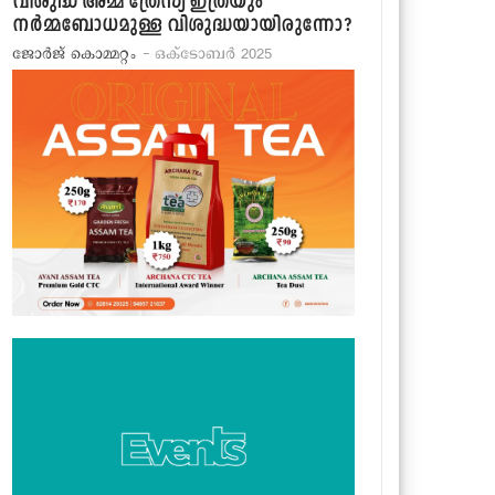
വിശുദ്ധ അമ്മ ത്രേസ്യ ഇത്രയും
നര്‍മ്മബോധമുള്ള വിശുദ്ധയായിരുന്നോ?
ജോര്‍ജ് കൊമ്മറ്റം
- ഒക്ടോബര്‍ 2025