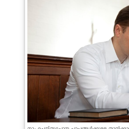
നാം ചെയ്തുപോയ പാപങ്ങള്‍ക്കുള്ള താല്‍ക്കാ