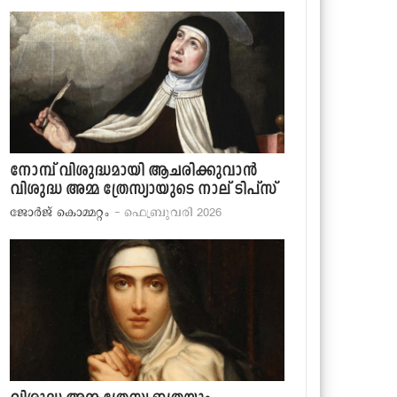
നോമ്പ് വിശുദ്ധമായി ആചരിക്കുവാന്‍
വിശുദ്ധ അമ്മ ത്രേസ്യായുടെ നാല് ടിപ്‌സ്
ജോര്‍ജ് കൊമ്മറ്റം
- ഫെബ്രുവരി 2026