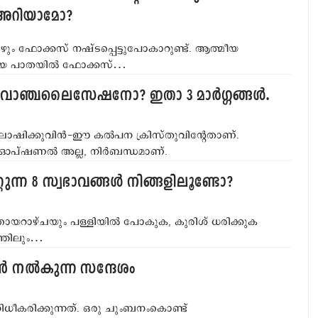
 അറിയാമോ?
ഴും ഫോക്കസ് നഷ്ടപ്പെട്ടുപോകാറുണ്ട്. ആത്മീയ
മീയ പാതയില്‍ ഫോക്കസ്…
വാഞ്ചലൈസേഷനോ? ഇതാ 3 മാര്‍ഗ്ഗങ്ങള്‍.
ഷിക്കുവിന്‍-ഈ കല്‍പന ക്രിസ്തുവിന്റേതാണ്.
പ്ഷണല്‍ അല്ല, നിര്‍ബന്ധമാണ്.
ന്ന 8 സ്വഭാവങ്ങള്‍ നിങ്ങളിലൂണ്ടോ?
ഞായറാഴ്ചയും പള്ളിയില്‍ പോകുക, കുരിശ് ധരിക്കുക
ത്തിലും…
 നല്‍കുന്ന സന്ദേശം
ിധീകരിക്കുന്നത്. ഒരു ചുംബനംകൊണ്ട്