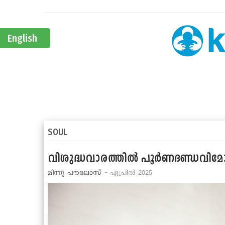
English
SOUL
വിശുദ്ധവാരത്തില്‍ പൂര്‍ണദണ്ഡവിമോ
മിന്നു പൗലോസ്
- ഏപ്രില്‍ 2025