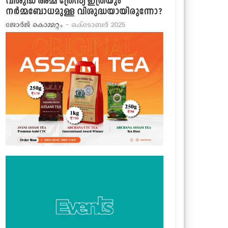
വിശുദ്ധ അമ്മ ത്രേസ്യ ഇത്രയും
നര്‍മ്മബോധമുള്ള വിശുദ്ധയായിരുന്നോ?
ജോര്‍ജ് കൊമ്മറ്റം
- ഒക്ടോബര്‍ 2025