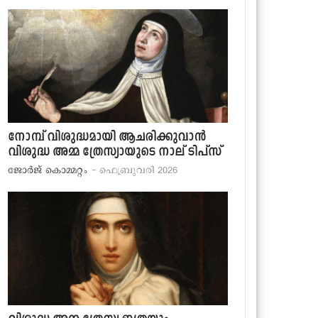
നോമ്പ് വിശുദ്ധമായി ആചരിക്കുവാന്‍
വിശുദ്ധ അമ്മ ത്രേസ്യായുടെ നാല് ടിപ്‌സ്
ജോര്‍ജ് കൊമ്മറ്റം
- ഫെബ്രുവരി 2026