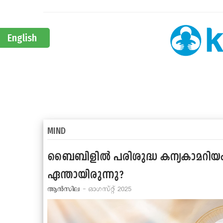
English
MIND
ബൈബിളില്‍ പരിശുദ്ധ കന്യകാമറിയം
ഏന്തായിരുന്നു?
ആന്‍സില
- ഓഗസ്റ്റ് 2025