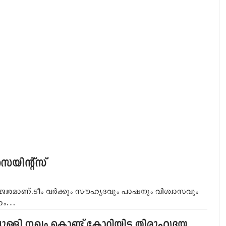
യിന്റ്‌സ്
 ജ്വരമാണ്.ടീം വര്‍ക്കും സൗഹൃദവും പാഷനും വിശ്വാസവും
കാം…
്ളി നഖം കൊണ്ട് കോറിയിട്ട തിരുഹൃദയ