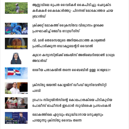
ആസ്സാമിലെ രൂപത വൈദികര്‍ കൈപിടിച്ചു; ചെറുകിട
കര്‍ഷകര്‍ കൈകോര്‍ത്തു- പിറന്നത് ലോകോത്തര ചായ
ബ്രാന്‍ഡ്
ക്രിക്കറ്റ് ലോകത്ത് ക്രൈസ്തവ വിശ്വാസം ഉറക്കെ
പ്രഘോഷിച്ച് ജെമീമ റോഡ്രീഗ്സ്
വി. മദര്‍ തെരേസയുടെ അറിയപ്പെടാത്ത കാര്യങ്ങള്‍
പ്രതിപാദിക്കുന്ന ഡോക്യുമെന്‍ററി വൈറല്‍
ക്യമാറ കന്യാസ്ത്രിക്ക് ജെംയിസ് അല്‍ബെറിയോണ്‍ മാധ്യമ
അവാര്‍ഡ്
ദേശീയ പതാകയില്‍ തന്നെ ബൈബിള്‍ ഉള്ള രാജ്യമോ?
ക്രിസ്തു ജയന്തി കോളജിന് ഡീംഡ് യൂനിവേഴ്‌സിറ്റി
പദവി
ഗ്രഹാം സ്‌റ്റെയിന്‍സിന്റെ കൊലപാതകിയെ പിടികൂടിയ
പോലീസ് ഓഫീസര്‍ ഇപ്പോള്‍ സുവിശേഷ പ്രസംഗകന്‍
ലോകത്തിലെ ഏറ്റവും ബുദ്ധിമാനായ മനുഷ്യനും
പറയുന്നു-ക്രിസ്തു ദൈവം തന്നെ