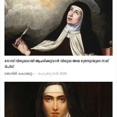
നോമ്പ് വിശുദ്ധമായി ആചരിക്കുവാന്‍ വിശുദ്ധ അമ്മ ത്രേസ്യായുടെ നാല്
ടിപ്‌സ്
ജോര്‍ജ് കൊമ്മറ്റം
- ഫെബ്രുവരി 2026