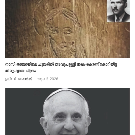
നാസി തടവറയിലെ ചുവരില്‍ തടവുപുള്ളി നഖം കൊണ്ട് കോറിയിട്ട
തിരുഹൃദയ ചിത്രം
ക്രിസ് ജോര്‍ജ്
- ജൂണ്‍ 2026