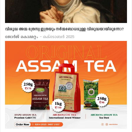
വിശുദ്ധ അമ്മ ത്രേസ്യ ഇത്രയും നര്‍മ്മബോധമുള്ള വിശുദ്ധയായിരുന്നോ?
ജോര്‍ജ് കൊമ്മറ്റം
- ഒക്ടോബര്‍ 2025