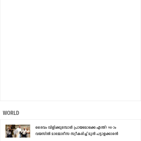
WORLD
ദൈവം വിളിക്കുമ്പോള്‍ പ്രായമൊക്കെ എന്ത്? 98-ാം
വയസില്‍ മാമ്മോദീസ സ്വീകരിച്ച് മുന്‍ പട്ടാളക്കാരന്‍