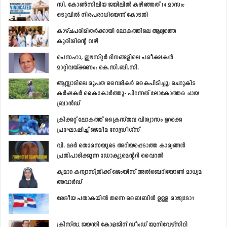
സി. കോണ്‍സിലിയ ജയിലില്‍ കഴിഞ്ഞത് 14 മാസം;
ഒടുവില്‍ നിരപരാധിയെന്ന് കോടതി
കാഴ്ചപരിമിതര്‍ക്കായി ലോകത്തിലെ ആദ്യത്തെ
കുരിശിന്‍റെ വഴി
പെസഹാ, ഈസ്റ്റര്‍ ദിനങ്ങളിലെ പരീക്ഷകള്‍
മാറ്റിവയ്ക്കണം: കെ.സി.ബി.സി.
ആസ്സാമിലെ രൂപത വൈദികര്‍ കൈപിടിച്ചു; ചെറുകിട
കര്‍ഷകര്‍ കൈകോര്‍ത്തു- പിറന്നത് ലോകോത്തര ചായ
ബ്രാന്‍ഡ്
ക്രിക്കറ്റ് ലോകത്ത് ക്രൈസ്തവ വിശ്വാസം ഉറക്കെ
പ്രഘോഷിച്ച് ജെമീമ റോഡ്രീഗ്സ്
വി. മദര്‍ തെരേസയുടെ അറിയപ്പെടാത്ത കാര്യങ്ങള്‍
പ്രതിപാദിക്കുന്ന ഡോക്യുമെന്‍ററി വൈറല്‍
ക്യമാറ കന്യാസ്ത്രിക്ക് ജെംയിസ് അല്‍ബെറിയോണ്‍ മാധ്യമ
അവാര്‍ഡ്
ദേശീയ പതാകയില്‍ തന്നെ ബൈബിള്‍ ഉള്ള രാജ്യമോ?
ക്രിസ്തു ജയന്തി കോളജിന് ഡീംഡ് യൂനിവേഴ്‌സിറ്റി