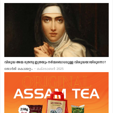
വിശുദ്ധ അമ്മ ത്രേസ്യ ഇത്രയും നര്‍മ്മബോധമുള്ള വിശുദ്ധയായിരുന്നോ?
ജോര്‍ജ് കൊമ്മറ്റം
- ഒക്ടോബര്‍ 2025