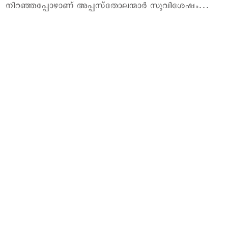
നിറഞ്ഞപ്പോഴാണ് അപ്പസ്തോലന്മാര്‍ സുവിശേഷം…