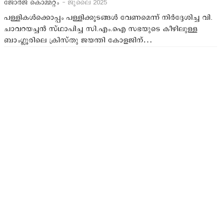
ജോര്‍ജ് കൊമ്മറ്റം
- ജൂലൈ 2025
പള്ളികള്‍ക്കൊപ്പം പള്ളിക്കൂടങ്ങള്‍ വേണമെന്ന് നിര്‍ദ്ദേശിച്ച വി.
ചാവറയച്ചന്‍ സ്ഥാപിച്ച സി.എം.ഐ സഭയുടെ കീഴിലുള്ള
ബാംഗ്ലൂരിലെ ക്രിസ്തു ജയന്തി കോളജിന്…