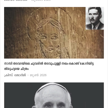
നാസി തടവറയിലെ ചുവരില്‍ തടവുപുള്ളി നഖം കൊണ്ട് കോറിയിട്ട
തിരുഹൃദയ ചിത്രം
ക്രിസ് ജോര്‍ജ്
- ജൂണ്‍ 2026