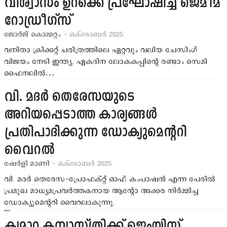
വിശ്വാസം ഉറക്കെ പ്രഘോഷിച്ച് ജെമീമ
റോഡ്രീഗ്സ്
ജോര്‍ജ് കൊമ്മറ്റം
- ഒക്ടോബര്‍ 2025
വനിതാ ക്രിക്കറ്റ് ചരിത്രത്തിലെ ഏറ്റവും വലിയ ചേസിംഗ്
വിജയം നേടി ഇന്ത്യ. ഏകദിന ലോകകപ്പിന്‍റെ രണ്ടാം സെമി
ഫൈനലില്‍…
വി. മദര്‍ തെരേസയുടെ
അറിയപ്പെടാത്ത കാര്യങ്ങള്‍
പ്രതിപാദിക്കുന്ന ഡോക്യുമെന്‍ററി
വൈറല്‍
ഷേര്‍ളി മാണി
- ഒക്ടോബര്‍ 2025
വി. മദര്‍ തെരേസ-പ്രോഫക്റ്റ് ഓഫ് കംപാഷന്‍ എന്ന പേരില്‍
പ്രമുഖ മാധ്യമപ്രവര്‍ത്തകനായ ആന്‍റോ അക്കര നിര്‍മ്മിച്ച
ഡോക്യുമെന്‍ററി വൈറലാകുന്നു.
…
ക്യമാറ കന്യാസ്ത്രിക്ക് ജെംയിസ്