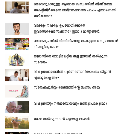
ദൈവവുമായുള്ള ആഴമായ ബന്ധത്തില്‍ നിന്ന് നമ്മെ
അകറ്റിനിര്‍ത്തുന്ന അറിയപ്പെടാത്ത പാപം ഏതാണെന്ന്
അറിയാമോ?
വാക്കും നാക്കും ഉപയോഗിക്കാതെ
ഇവാഞ്ചലൈസേഷനോ? ഇതാ 3 മാര്‍ഗ്ഗങ്ങള്‍.
ദൈവകൃപയില്‍ നിന്ന് നിങ്ങളെ അകറ്റുന്ന 8 സ്വഭാവങ്ങള്‍
നിങ്ങളിലൂണ്ടോ?
യൂദാസിനെ തോളിലേറ്റിയ നല്ല ഇടയന്‍ നല്‍കുന്ന
സന്ദേശം
വിശുദ്ധവാരത്തില്‍ പൂര്‍ണദണ്ഡവിമോചനം കിട്ടാന്‍
എന്തുചെയ്യണം?
സ്നേഹപൂര്‍വ്വം ദൈവത്തിന്‍റെ സ്വന്തം അമ്മ
വിശുദ്ധിയും നര്‍മ്മബോധവും ഒത്തുപോകുമോ?
അപ്പം നല്‍കുന്നവന്‍ മാത്രമല്ല അപ്പന്‍