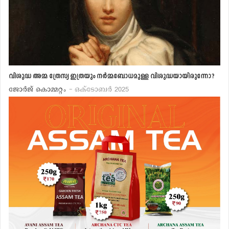
വിശുദ്ധ അമ്മ ത്രേസ്യ ഇത്രയും നര്‍മ്മബോധമുള്ള വിശുദ്ധയായിരുന്നോ?
ജോര്‍ജ് കൊമ്മറ്റം
- ഒക്ടോബര്‍ 2025