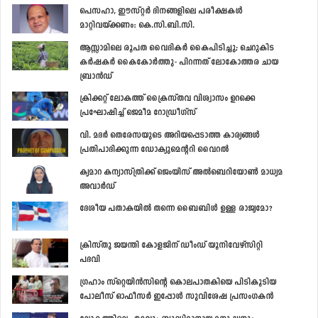
പെസഹാ, ഈസ്റ്റര്‍ ദിനങ്ങളിലെ പരീക്ഷകള്‍
മാറ്റിവയ്ക്കണം: കെ.സി.ബി.സി.
ആസ്സാമിലെ രൂപത വൈദികര്‍ കൈപിടിച്ചു; ചെറുകിട
കര്‍ഷകര്‍ കൈകോര്‍ത്തു- പിറന്നത് ലോകോത്തര ചായ
ബ്രാന്‍ഡ്
ക്രിക്കറ്റ് ലോകത്ത് ക്രൈസ്തവ വിശ്വാസം ഉറക്കെ
പ്രഘോഷിച്ച് ജെമീമ റോഡ്രീഗ്സ്
വി. മദര്‍ തെരേസയുടെ അറിയപ്പെടാത്ത കാര്യങ്ങള്‍
പ്രതിപാദിക്കുന്ന ഡോക്യുമെന്‍ററി വൈറല്‍
ക്യമാറ കന്യാസ്ത്രിക്ക് ജെംയിസ് അല്‍ബെറിയോണ്‍ മാധ്യമ
അവാര്‍ഡ്
ദേശീയ പതാകയില്‍ തന്നെ ബൈബിള്‍ ഉള്ള രാജ്യമോ?
ക്രിസ്തു ജയന്തി കോളജിന് ഡീംഡ് യൂനിവേഴ്‌സിറ്റി
പദവി
ഗ്രഹാം സ്‌റ്റെയിന്‍സിന്റെ കൊലപാതകിയെ പിടികൂടിയ
പോലീസ് ഓഫീസര്‍ ഇപ്പോള്‍ സുവിശേഷ പ്രസംഗകന്‍