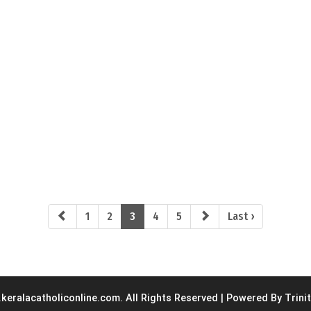
1
2
3
4
5
Last ›
eralacatholiconline.com. All Rights Reserved | Powered By Trinit