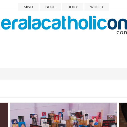
MIND
SOUL
BODY
WORLD