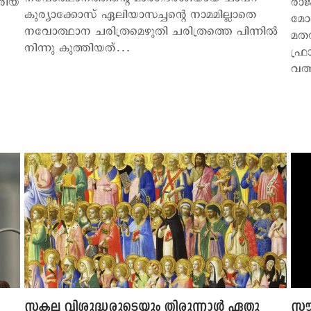
രിയ
രാജ
കുര്യാക്കോസ് ഏലിയാസച്ചന്‍റെ നാമമില്ലാതെ
മോ
നവോത്ഥാന ചരിത്രമെഴുതി ചരിത്രത്തെ പിന്നില്‍
മതസ
നിന്നു കുത്തിയത്…
ഫ്ര
വത്
സകല വിശുദ്ധരുടെയും തിരുന്നാള്‍ ഏതു
സൗത