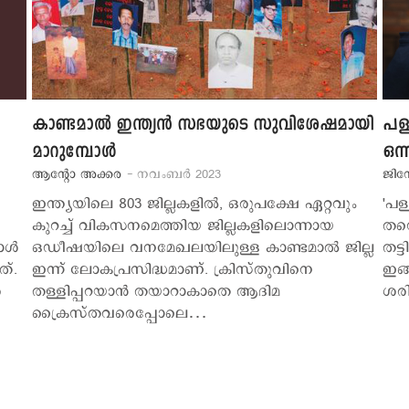
കാണ്ടമാല്‍ ഇന്ത്യന്‍ സഭയുടെ സുവിശേഷമായി
പള്
മാറുമ്പോള്‍
ഒന്
ആന്‍റോ അക്കര
- നവംബര്‍ 2023
ജിന്
ഇന്ത്യയിലെ 803 ജില്ലകളില്‍, ഒരുപക്ഷേ ഏറ്റവും
'പള
കുറച്ച് വികസനമെത്തിയ ജില്ലകളിലൊന്നായ
തന്
ള്‍
ഒഡീഷയിലെ വനമേഖലയിലുള്ള കാണ്ടമാല്‍ ജില്ല
തട്
ത്.
ഇന്ന് ലോകപ്രസിദ്ധമാണ്. ക്രിസ്തുവിനെ
ഇങ്
‍
തള്ളിപ്പറയാന്‍ തയാറാകാതെ ആദിമ
ശര
ക്രൈസ്തവരെപ്പോലെ…